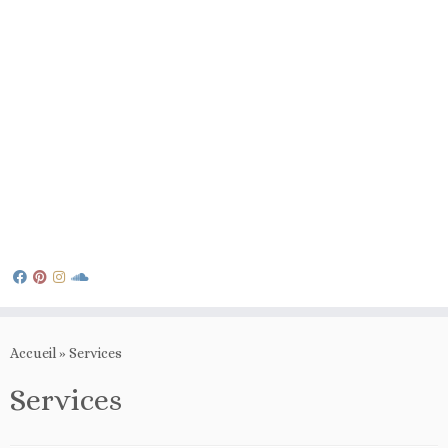
Passer
au
Accueil
»
Services
contenu
Services