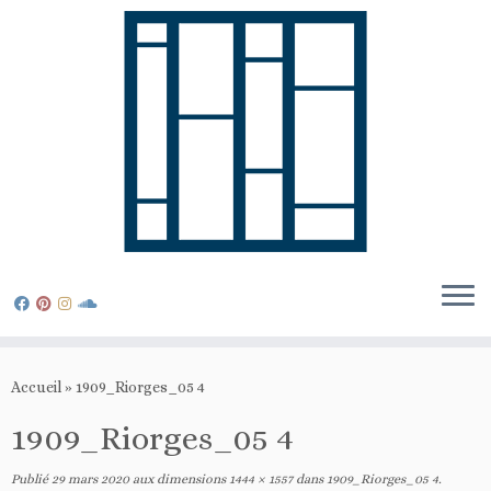
Passer
au
Accueil
»
1909_Riorges_05 4
contenu
1909_Riorges_05 4
Publié
29 mars 2020
aux dimensions
1444 × 1557
dans
1909_Riorges_05 4
.