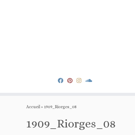
Passer
au
Accueil
»
1909_Riorges_08
contenu
1909_Riorges_08