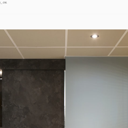
s_08
.