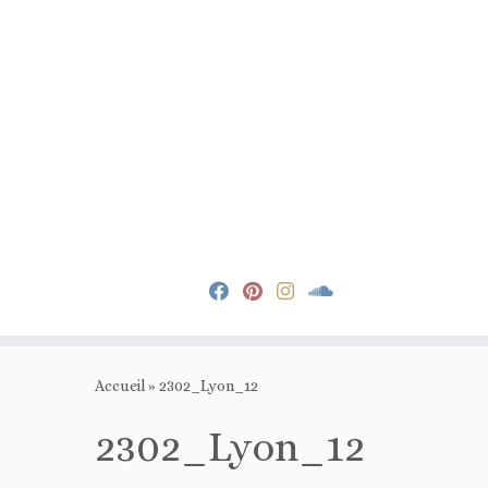
Passer
au
Accueil
»
2302_Lyon_12
contenu
2302_Lyon_12