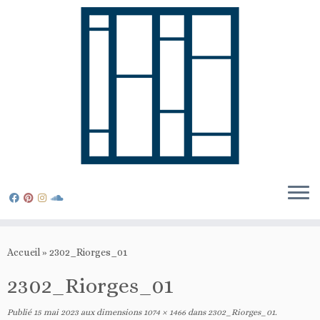
Passer
au
Accueil
»
2302_Riorges_01
contenu
2302_Riorges_01
Publié
15 mai 2023
aux dimensions
1074 × 1466
dans
2302_Riorges_01
.