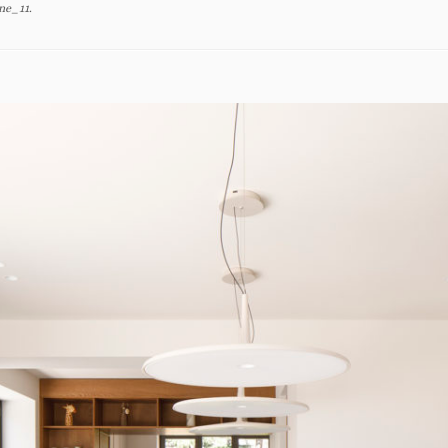
ne_11
.