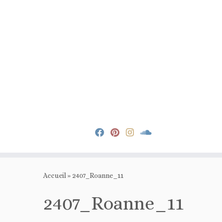
Passer
au
Accueil
»
2407_Roanne_11
contenu
2407_Roanne_11