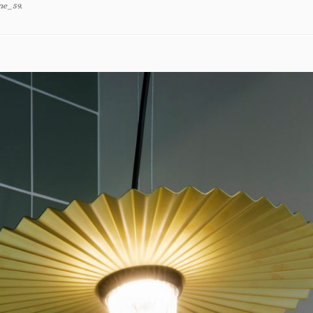
ne_59
.