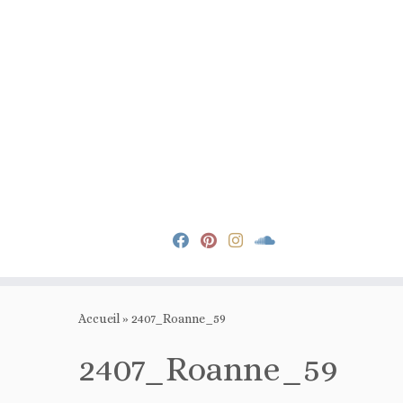
Passer
au
Accueil
»
2407_Roanne_59
contenu
2407_Roanne_59