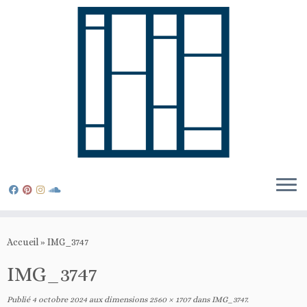
Passer
au
Accueil
»
IMG_3747
contenu
IMG_3747
Publié
4 octobre 2024
aux dimensions
2560 × 1707
dans
IMG_3747
.