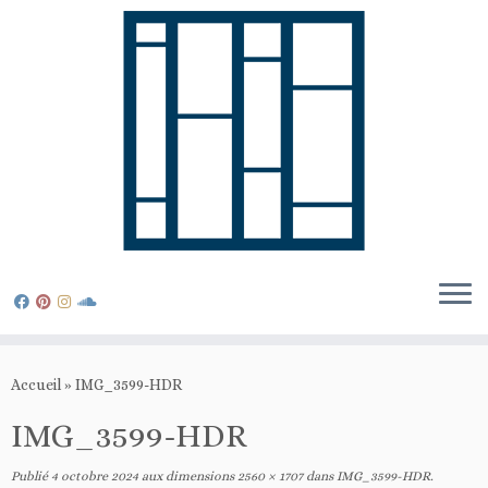
Passer
au
Accueil
»
IMG_3599-HDR
contenu
IMG_3599-HDR
Publié
4 octobre 2024
aux dimensions
2560 × 1707
dans
IMG_3599-HDR
.